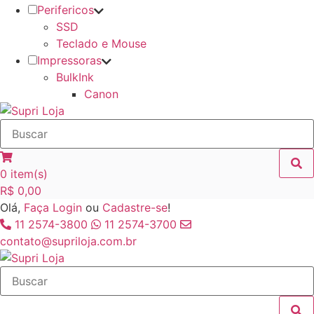
Perifericos
SSD
Teclado e Mouse
Impressoras
BulkInk
Canon
0
item(s)
R$
0,00
Olá,
Faça Login
ou
Cadastre-se
!
11 2574-3800
11 2574-3700
contato@supriloja.com.br