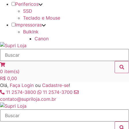
Perifericos
SSD
Teclado e Mouse
Impressoras
BulkInk
Canon
0
item(s)
R$
0,00
Olá,
Faça Login
ou
Cadastre-se
!
11 2574-3800
11 2574-3700
contato@supriloja.com.br