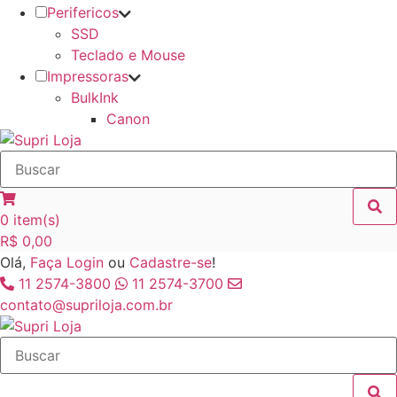
Perifericos
SSD
Teclado e Mouse
Impressoras
BulkInk
Canon
0
item(s)
R$
0,00
Olá,
Faça Login
ou
Cadastre-se
!
11 2574-3800
11 2574-3700
contato@supriloja.com.br