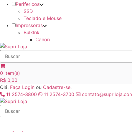
Perifericos
SSD
Teclado e Mouse
Impressoras
BulkInk
Canon
0
item(s)
R$
0,00
Olá,
Faça Login
ou
Cadastre-se
!
11 2574-3800
11 2574-3700
contato@supriloja.com