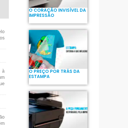
O CORAÇÃO INVISÍVEL DA
IMPRESSÃO
elo
dos
O PREÇO POR TRÁS DA
 à
ESTAMPA
 um
que
ção
bém