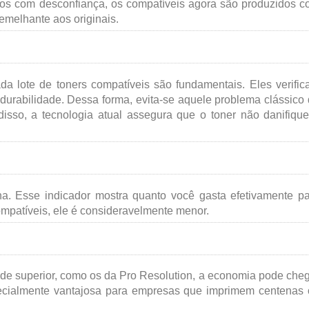
stos com desconfiança, os compatíveis agora são produzidos 
emelhante aos originais.
da lote de toners compatíveis são fundamentais. Eles verifi
e durabilidade. Dessa forma, evita-se aquele problema clássico
isso, a tecnologia atual assegura que o toner não danifiqu
na. Esse indicador mostra quanto você gasta efetivamente p
ompatíveis, ele é consideravelmente menor.
de superior, como os da Pro Resolution, a economia pode che
ecialmente vantajosa para empresas que imprimem centenas