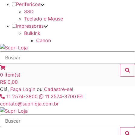
Perifericos
SSD
Teclado e Mouse
Impressoras
BulkInk
Canon
0
item(s)
R$
0,00
Olá,
Faça Login
ou
Cadastre-se
!
11 2574-3800
11 2574-3700
contato@supriloja.com.br