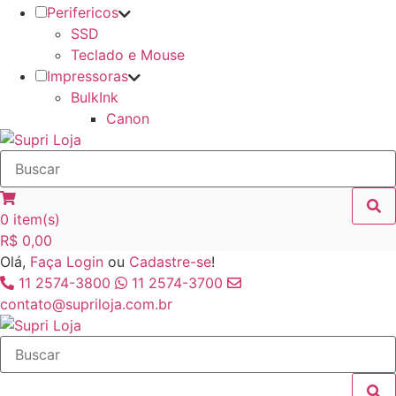
Perifericos
SSD
Teclado e Mouse
Impressoras
BulkInk
Canon
0
item(s)
R$
0,00
Olá,
Faça Login
ou
Cadastre-se
!
11 2574-3800
11 2574-3700
contato@supriloja.com.br