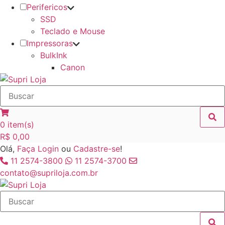
Perifericos
SSD
Teclado e Mouse
Impressoras
BulkInk
Canon
0
item(s)
R$
0,00
Olá,
Faça Login
ou
Cadastre-se
!
11 2574-3800
11 2574-3700
contato@supriloja.com.br