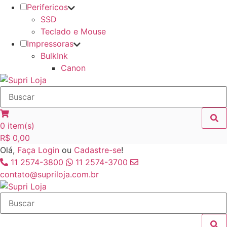
Perifericos
SSD
Teclado e Mouse
Impressoras
BulkInk
Canon
0
item(s)
R$
0,00
Olá,
Faça Login
ou
Cadastre-se
!
11 2574-3800
11 2574-3700
contato@supriloja.com.br