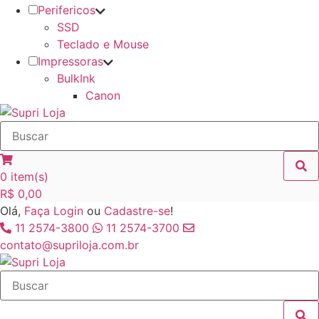
Perifericos
SSD
Teclado e Mouse
Impressoras
BulkInk
Canon
0
item(s)
R$
0,00
Olá,
Faça Login
ou
Cadastre-se
!
11 2574-3800
11 2574-3700
contato@supriloja.com.br