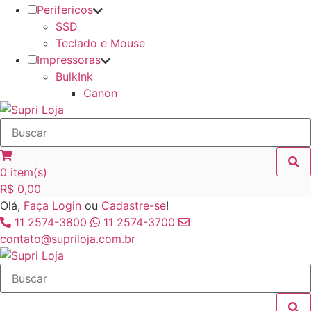
Perifericos
SSD
Teclado e Mouse
Impressoras
BulkInk
Canon
0
item(s)
R$
0,00
Olá,
Faça Login
ou
Cadastre-se
!
11 2574-3800
11 2574-3700
contato@supriloja.com.br