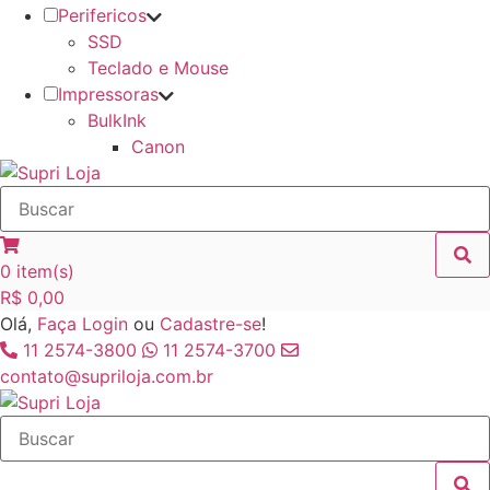
Perifericos
SSD
Teclado e Mouse
Impressoras
BulkInk
Canon
0
item(s)
R$
0,00
Olá,
Faça Login
ou
Cadastre-se
!
11 2574-3800
11 2574-3700
contato@supriloja.com.br