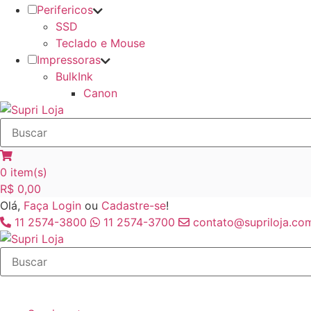
Perifericos
SSD
Teclado e Mouse
Impressoras
BulkInk
Canon
0
item(s)
R$
0,00
Olá,
Faça Login
ou
Cadastre-se
!
11 2574-3800
11 2574-3700
contato@supriloja.com