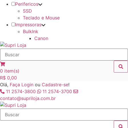
Perifericos
SSD
Teclado e Mouse
Impressoras
BulkInk
Canon
0
item(s)
R$
0,00
Olá,
Faça Login
ou
Cadastre-se
!
11 2574-3800
11 2574-3700
contato@supriloja.com.br