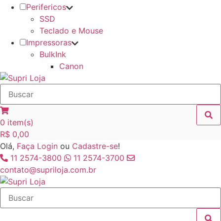
Perifericos
SSD
Teclado e Mouse
Impressoras
BulkInk
Canon
0
item(s)
R$
0,00
Olá,
Faça Login
ou
Cadastre-se
!
11 2574-3800
11 2574-3700
contato@supriloja.com.br