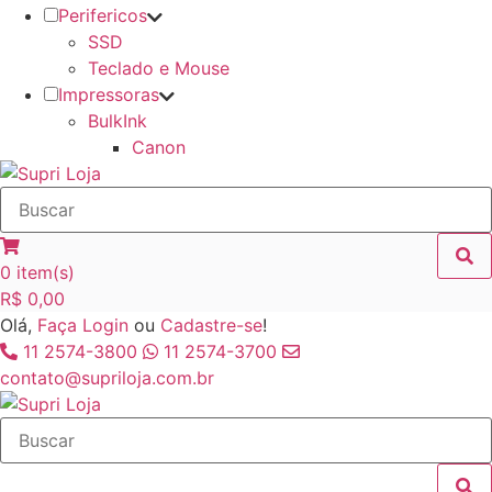
Perifericos
SSD
Teclado e Mouse
Impressoras
BulkInk
Canon
0
item(s)
R$
0,00
Olá,
Faça Login
ou
Cadastre-se
!
11 2574-3800
11 2574-3700
contato@supriloja.com.br