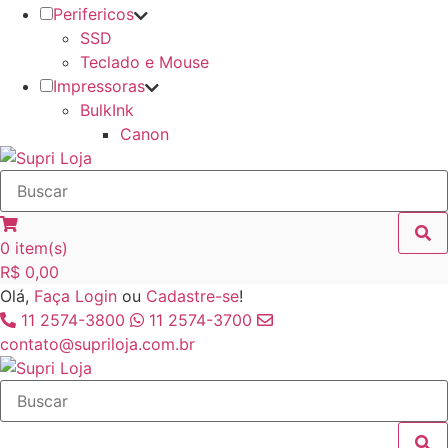
Perifericos
SSD
Teclado e Mouse
Impressoras
BulkInk
Canon
0
item(s)
R$
0,00
Olá,
Faça Login
ou
Cadastre-se
!
11 2574-3800
11 2574-3700
contato@supriloja.com.br