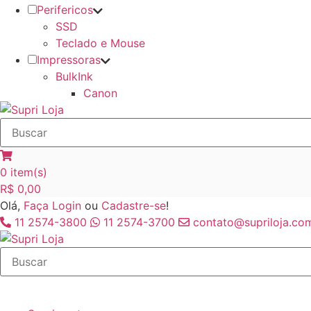
Perifericos
SSD
Teclado e Mouse
Impressoras
BulkInk
Canon
0
item(s)
R$
0,00
Olá,
Faça Login
ou
Cadastre-se
!
11 2574-3800
11 2574-3700
contato@supriloja.com