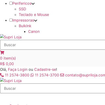
Perifericos
SSD
Teclado e Mouse
Impressoras
BulkInk
Canon
0
item(s)
R$
0,00
Olá,
Faça Login
ou
Cadastre-se
!
11 2574-3800
11 2574-3700
contato@supriloja.com