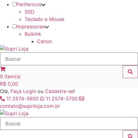
Perifericos
SSD
Teclado e Mouse
Impressoras
BulkInk
Canon
0
item(s)
R$
0,00
Olá,
Faça Login
ou
Cadastre-se
!
11 2574-3800
11 2574-3700
contato@supriloja.com.br