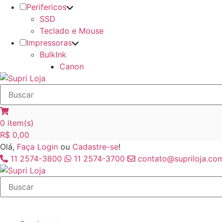
Perifericos
SSD
Teclado e Mouse
Impressoras
BulkInk
Canon
0
item(s)
R$
0,00
Olá,
Faça Login
ou
Cadastre-se
!
11 2574-3800
11 2574-3700
contato@supriloja.com