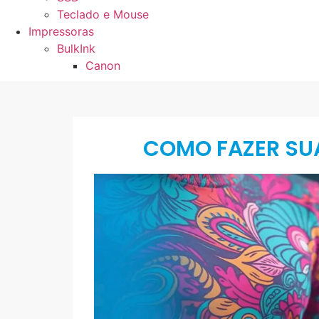
Teclado e Mouse
Impressoras
BulkInk
Canon
COMO FAZER SU