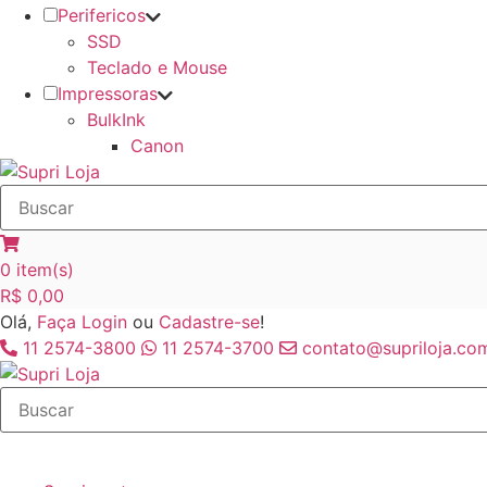
Perifericos
SSD
Teclado e Mouse
Impressoras
BulkInk
Canon
0
item(s)
R$
0,00
Olá,
Faça Login
ou
Cadastre-se
!
11 2574-3800
11 2574-3700
contato@supriloja.com