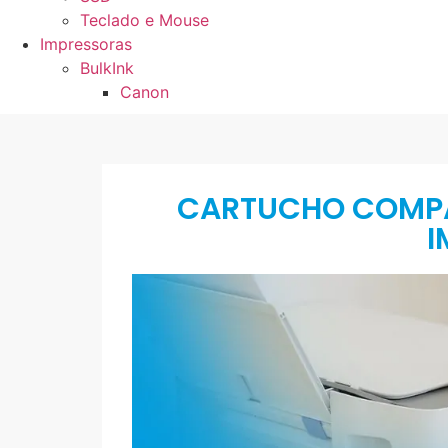
Teclado e Mouse
Impressoras
BulkInk
Canon
CARTUCHO COMPAT
I