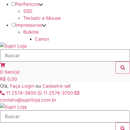
Perifericos
SSD
Teclado e Mouse
Impressoras
BulkInk
Canon
0
item(s)
R$
0,00
Olá,
Faça Login
ou
Cadastre-se
!
11 2574-3800
11 2574-3700
contato@supriloja.com.br