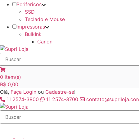
Perifericos
SSD
Teclado e Mouse
Impressoras
BulkInk
Canon
0
item(s)
R$
0,00
Olá,
Faça Login
ou
Cadastre-se
!
11 2574-3800
11 2574-3700
contato@supriloja.com