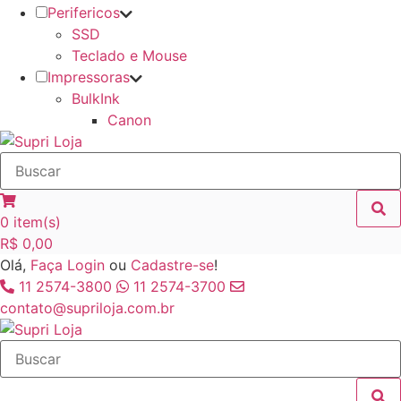
Perifericos
SSD
Teclado e Mouse
Impressoras
BulkInk
Canon
0
item(s)
R$
0,00
Olá,
Faça Login
ou
Cadastre-se
!
11 2574-3800
11 2574-3700
contato@supriloja.com.br