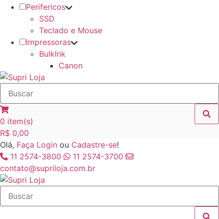
Perifericos
SSD
Teclado e Mouse
Impressoras
BulkInk
Canon
0
item(s)
R$
0,00
Olá,
Faça Login
ou
Cadastre-se
!
11 2574-3800
11 2574-3700
contato@supriloja.com.br