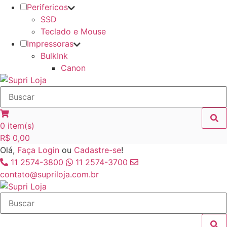
Perifericos
SSD
Teclado e Mouse
Impressoras
BulkInk
Canon
0
item(s)
R$
0,00
Olá,
Faça Login
ou
Cadastre-se
!
11 2574-3800
11 2574-3700
contato@supriloja.com.br