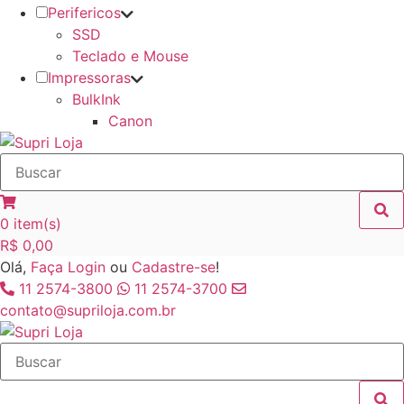
Perifericos
SSD
Teclado e Mouse
Impressoras
BulkInk
Canon
0
item(s)
R$
0,00
Olá,
Faça Login
ou
Cadastre-se
!
11 2574-3800
11 2574-3700
contato@supriloja.com.br