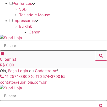
Perifericos
SSD
Teclado e Mouse
Impressoras
BulkInk
Canon
0
item(s)
R$
0,00
Olá,
Faça Login
ou
Cadastre-se
!
11 2574-3800
11 2574-3700
contato@supriloja.com.br