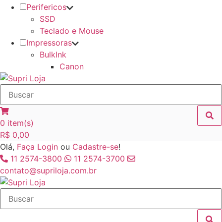
Perifericos
SSD
Teclado e Mouse
Impressoras
BulkInk
Canon
0
item(s)
R$
0,00
Olá,
Faça Login
ou
Cadastre-se
!
11 2574-3800
11 2574-3700
contato@supriloja.com.br