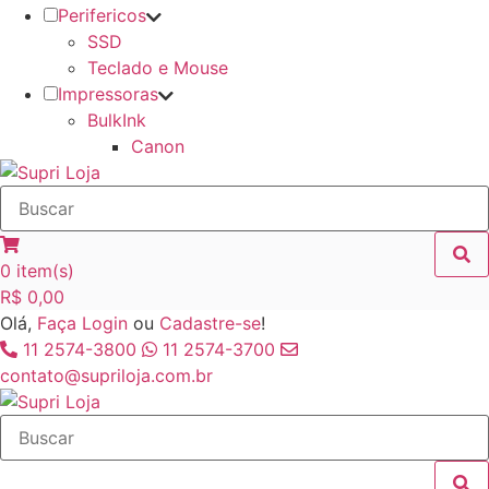
Perifericos
SSD
Teclado e Mouse
Impressoras
BulkInk
Canon
0
item(s)
R$
0,00
Olá,
Faça Login
ou
Cadastre-se
!
11 2574-3800
11 2574-3700
contato@supriloja.com.br