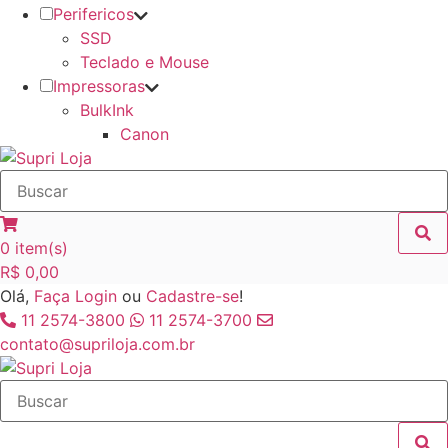
Perifericos
SSD
Teclado e Mouse
Impressoras
BulkInk
Canon
0
item(s)
R$
0,00
Olá,
Faça Login
ou
Cadastre-se
!
11 2574-3800
11 2574-3700
contato@supriloja.com.br