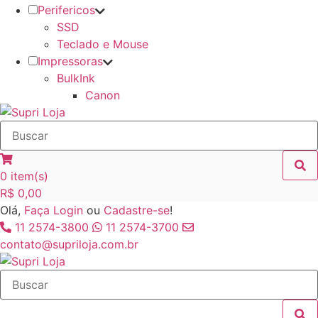
Perifericos
SSD
Teclado e Mouse
Impressoras
BulkInk
Canon
0
item(s)
R$
0,00
Olá,
Faça Login
ou
Cadastre-se
!
11 2574-3800
11 2574-3700
contato@supriloja.com.br