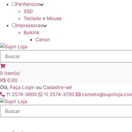
Perifericos
SSD
Teclado e Mouse
Impressoras
BulkInk
Canon
0
item(s)
R$
0,00
Olá,
Faça Login
ou
Cadastre-se
!
11 2574-3800
11 2574-3700
contato@supriloja.com