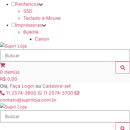
Perifericos
SSD
Teclado e Mouse
Impressoras
BulkInk
Canon
0
item(s)
R$
0,00
Olá,
Faça Login
ou
Cadastre-se
!
11 2574-3800
11 2574-3700
contato@supriloja.com.br