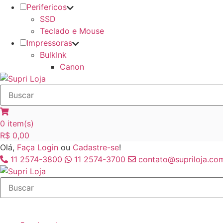
Perifericos
SSD
Teclado e Mouse
Impressoras
BulkInk
Canon
0
item(s)
R$
0,00
Olá,
Faça Login
ou
Cadastre-se
!
11 2574-3800
11 2574-3700
contato@supriloja.com