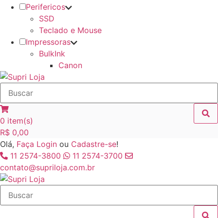
Perifericos
SSD
Teclado e Mouse
Impressoras
BulkInk
Canon
0
item(s)
R$
0,00
Olá,
Faça Login
ou
Cadastre-se
!
11 2574-3800
11 2574-3700
contato@supriloja.com.br