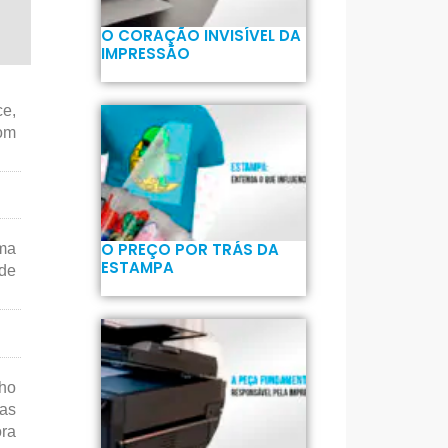
O CORAÇÃO INVISÍVEL DA
IMPRESSÃO
ce,
com
O PREÇO POR TRÁS DA
ma
ESTAMPA
 de
cho
uas
ora