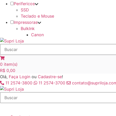
Perifericos
SSD
Teclado e Mouse
Impressoras
BulkInk
Canon
0
item(s)
R$
0,00
Olá,
Faça Login
ou
Cadastre-se
!
11 2574-3800
11 2574-3700
contato@supriloja.com