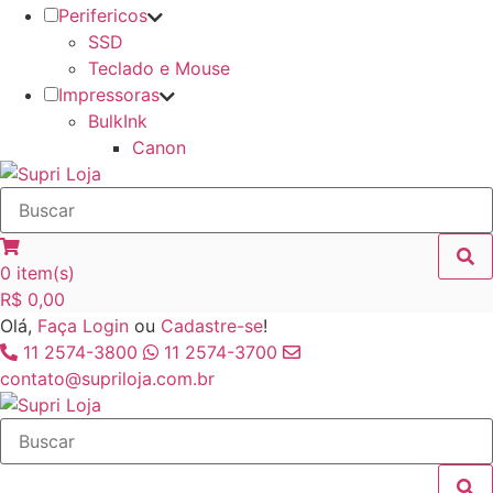
Perifericos
SSD
Teclado e Mouse
Impressoras
BulkInk
Canon
0
item(s)
R$
0,00
Olá,
Faça Login
ou
Cadastre-se
!
11 2574-3800
11 2574-3700
contato@supriloja.com.br