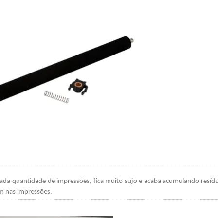
ada quantidade de impressões, fica muito sujo e acaba acumulando resíd
am nas impressões.