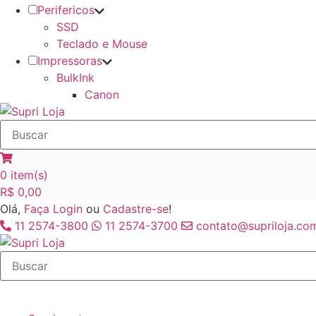
Perifericos
SSD
Teclado e Mouse
Impressoras
BulkInk
Canon
0
item(s)
R$
0,00
Olá,
Faça Login
ou
Cadastre-se
!
11 2574-3800
11 2574-3700
contato@supriloja.com