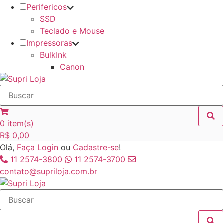
Perifericos
SSD
Teclado e Mouse
Impressoras
BulkInk
Canon
0
item(s)
R$
0,00
Olá,
Faça Login
ou
Cadastre-se
!
11 2574-3800
11 2574-3700
contato@supriloja.com.br