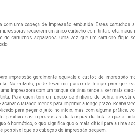
inta com uma cabeça de impressão embutida. Estes cartuchos 
 impressoras requerem um único cartucho com tinta preta, magen
sam de cartuchos separados. Uma vez que um cartucho fique 
cido.
para impressão geralmente equivale a custos de impressão m
inta. No entanto, pode levar um pouco de tempo para que e
e uma impressora com um tanque de tinta tende a ser mais caro
inta. Para quem tem um pouco de dinheiro de sobra, investir
 acabar custando menos para imprimir a longo prazo. Reabaste
icado para pegar o jeito no início, mas com alguma prática, v
o positivo das impressoras de tanques de tinta é que a tint
 é hermético, o que significa que é mais difícil para a tinta se
a é possível que as cabeças de impressão sequem.