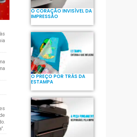
O CORAÇÃO INVISÍVEL DA
IMPRESSÃO
 às
bia
uma
uma
O PREÇO POR TRÁS DA
ESTAMPA
res
 de
do.
”.