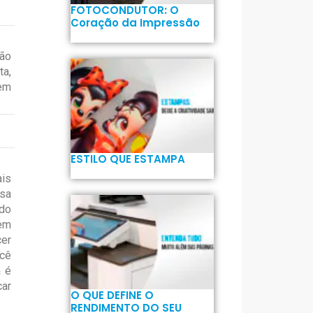
FOTOCONDUTOR: O
Coração da Impressão
são
ta,
sem
ESTILO QUE ESTAMPA
ais
ssa
 do
 em
cer
ocê
a é
car
O QUE DEFINE O
RENDIMENTO DO SEU