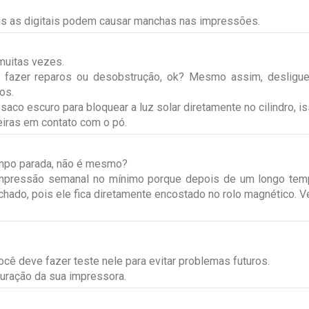
pois as digitais podem causar manchas nas impressões.
muitas vezes.
a fazer reparos ou desobstrução, ok? Mesmo assim, desligu
os.
co escuro para bloquear a luz solar diretamente no cilindro, i
eiras em contato com o pó.
mpo parada, não é mesmo?
impressão semanal no mínimo porque depois de um longo te
hado, pois ele fica diretamente encostado no rolo magnético. V
ocê deve fazer teste nele para evitar problemas futuros.
uração da sua impressora.