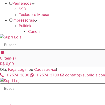
Perifericos
SSD
Teclado e Mouse
Impressoras
BulkInk
Canon
0
item(s)
R$
0,00
Olá,
Faça Login
ou
Cadastre-se
!
11 2574-3800
11 2574-3700
contato@supriloja.com