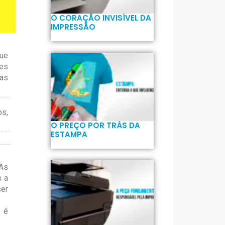
O CORAÇÃO INVISÍVEL DA
IMPRESSÃO
que
des
 as
os,
O PREÇO POR TRÁS DA
ESTAMPA
 As
s a
ser
a é