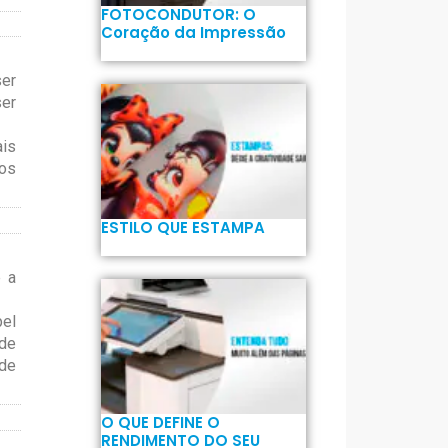
FOTOCONDUTOR: O
Coração da Impressão
ser
ser
ais
tos
ESTILO QUE ESTAMPA
e a
pel
nde
ode
O QUE DEFINE O
RENDIMENTO DO SEU