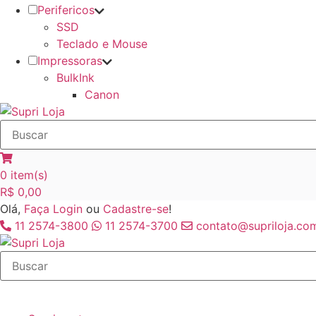
Perifericos
SSD
Teclado e Mouse
Impressoras
BulkInk
Canon
0
item(s)
R$
0,00
Olá,
Faça Login
ou
Cadastre-se
!
11 2574-3800
11 2574-3700
contato@supriloja.com